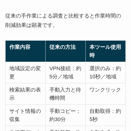
従来の手作業による調査と比較すると作業時間の
削減効果は顕著です。
作業内容
従来の方法
本ツール使用
時
地域設定の変
VPN接続：約
選択のみ：約
更
5分／地域
10秒／地域
検索結果の表
手動入力と待
ワンクリック
示
機時間
サイト情報の
手動コピー：
自動取得：約
収集
約30分
5秒