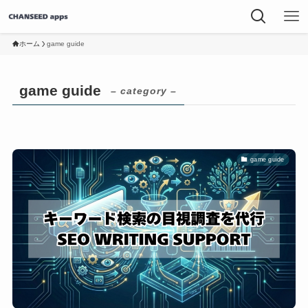
ホーム
game guide
game guide
– category –
game guide