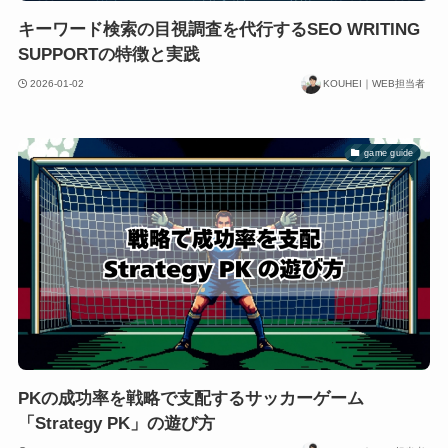
キーワード検索の目視調査を代行するSEO WRITING
SUPPORTの特徴と実践
2026-01-02
KOUHEI｜WEB担当者
game guide
PKの成功率を戦略で支配するサッカーゲーム
「Strategy PK」の遊び方